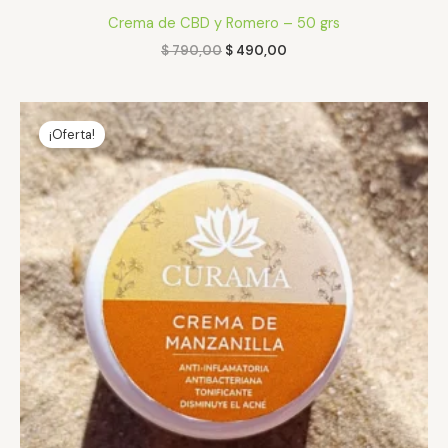
Crema de CBD y Romero – 50 grs
$
790,00
$
490,00
El
El
precio
precio
¡Oferta!
original
actual
era:
es:
$ 490,00.
$ 290,00.