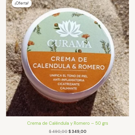
precio
precio
¡Oferta!
original
actual
era:
es:
$ 490,00.
$ 349,00.
Crema de Caléndula y Romero – 50 grs
$
490,00
$
349,00