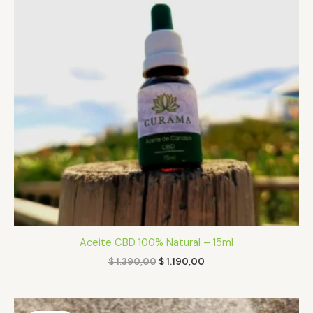
Aceite CBD 100% Natural – 15ml
$
1.390,00
$
1.190,00
El
El