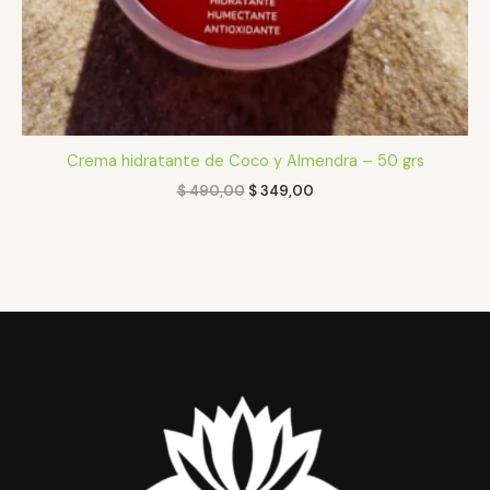
Crema hidratante de Coco y Almendra – 50 grs
$
490,00
$
349,00